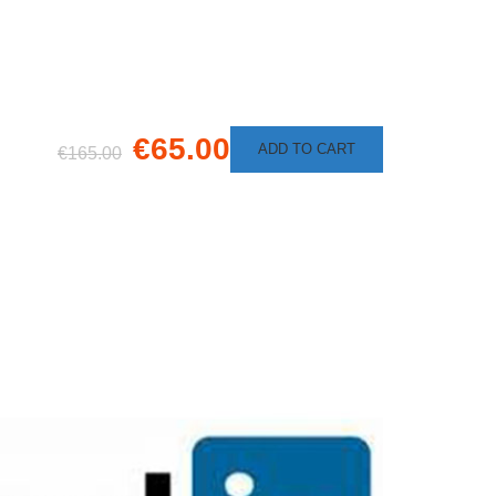
€65.00
ADD TO CART
€165.00