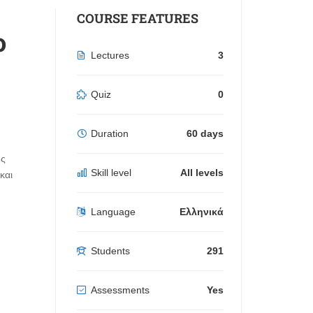
COURSE FEATURES
ο
Lectures
3
Quiz
0
Duration
60 days
ης
Skill level
All levels
και
Language
Ελληνικά
Students
291
Assessments
Yes