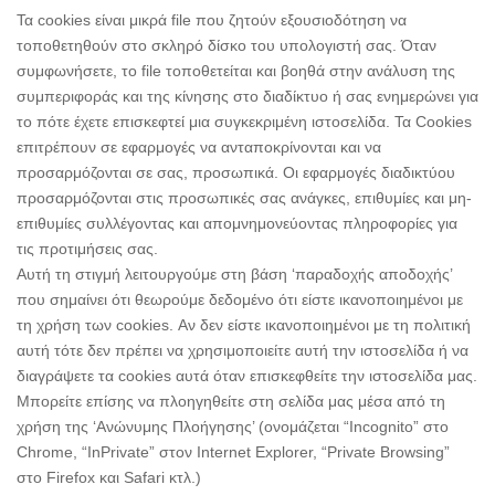
Τα cookies είναι μικρά file που ζητούν εξουσιοδότηση να
τοποθετηθούν στο σκληρό δίσκο του υπολογιστή σας. Όταν
συμφωνήσετε, το file τοποθετείται και βοηθά στην ανάλυση της
συμπεριφοράς και της κίνησης στο διαδίκτυο ή σας ενημερώνει για
το πότε έχετε επισκεφτεί μια συγκεκριμένη ιστοσελίδα. Τα Cookies
επιτρέπουν σε εφαρμογές να ανταποκρίνονται και να
προσαρμόζονται σε σας, προσωπικά. Οι εφαρμογές διαδικτύου
προσαρμόζονται στις προσωπικές σας ανάγκες, επιθυμίες και μη-
επιθυμίες συλλέγοντας και απομνημονεύοντας πληροφορίες για
τις προτιμήσεις σας.
Αυτή τη στιγμή λειτουργούμε στη βάση ‘παραδοχής αποδοχής’
που σημαίνει ότι θεωρούμε δεδομένο ότι είστε ικανοποιημένοι με
τη χρήση των cookies. Αν δεν είστε ικανοποιημένοι με τη πολιτική
αυτή τότε δεν πρέπει να χρησιμοποιείτε αυτή την ιστοσελίδα ή να
διαγράψετε τα cookies αυτά όταν επισκεφθείτε την ιστοσελίδα μας.
Μπορείτε επίσης να πλοηγηθείτε στη σελίδα μας μέσα από τη
χρήση της ‘Ανώνυμης Πλοήγησης’ (ονομάζεται “Incognito” στο
Chrome, “InPrivate” στον Internet Explorer, “Private Browsing”
στο Firefox και Safari κτλ.)