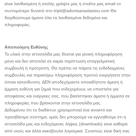
είναι λανθασμένη ή ατελής γράψτε μας ή στείλτε μας email το
συντομότερο δυνατό στο tripti@adonisanastasiou.com Θα
διορθώσουμε άμεσα όλα τα λανθασμένα δεδομένα και
πληροφορίες.
Αποποίηση Ευθύνης
Το υλικό στην ιστοσελίδα μας δίνεται για γενική πληροφόρηση
μόνο και δεν αποτελεί σε καμία περίπτωση επαγγελματική
συμβουλή ή προτροπή. Θα πρέπει να πάρετε τις ενδεδειγμένες
συμβουλές και περαιτέρω πληροφόρηση προτού ενεργήσετε στην
όποια κατεύθυνση. ΔΕΝ αποδεχόμαστε οποιαδήποτε άμεση ή
έμμεση ευθύνη για ζημιά που ενδεχομένως να υποστείτε για
αποφάσεις και ενέργειες σας, που βασίστηκαν άμεσα ή έμμεσα σε
πληροφορίες που βρίσκονται στην ιστοσελίδα μας.
Δεδομένου ότι το διαδίκτυο χρησιμοποιεί ένα ανοικτό και
προσβάσιμο σύστημα, εμείς δεν μπορούμε να εγγυηθούμε ότι η
ιστοσελίδα μας και ενδεχόμενες λήψεις (downloads) είναι καθαρά
από υιούς και άλλα κακόβουλα λογισμικά. Συνεπώς είναι δική σας