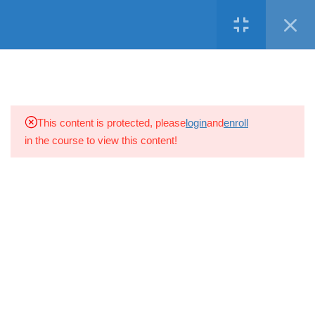
Σύνδεση
Ελληνικα
Copyright © 2016 Adonis Business Academy, All Rights Reserved.
21
2. “Εργατική Νομοθεσία Στην
Κύπρο”
Facebook
Twitter
LinkedIn
Instagram
Youtube
16
3. “Πολιτικές, Διαδικασίες και
This content is protected, please
login
and
enroll
Έντυπα Διαχείρισης
in the course to view this content!
Ανθρώπινου Δυναμικού”
8
4. "Ηγεσία Για Μέγιστη
Επιχειρηματική Απόδοση"
1. Τα 5 Επίπεδα Ηγεσίας
2. Οι Νόμοι Ηγεσίας 1-6