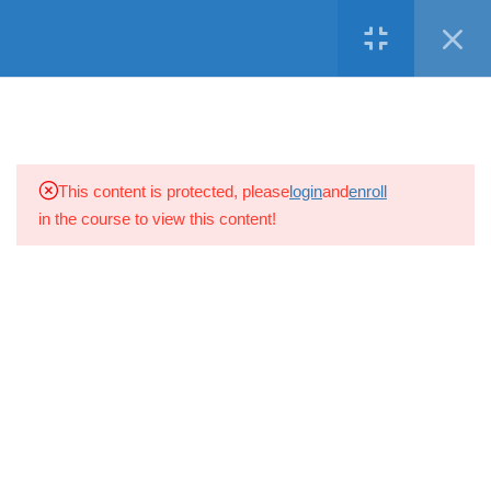
Σύνδεση
Ελληνικα
Copyright © 2016 Adonis Business Academy, All Rights Reserved.
21
2. “Εργατική Νομοθεσία Στην
Κύπρο”
Facebook
Twitter
LinkedIn
Instagram
Youtube
16
3. “Πολιτικές, Διαδικασίες και
This content is protected, please
login
and
enroll
Έντυπα Διαχείρισης
in the course to view this content!
Ανθρώπινου Δυναμικού”
8
4. "Ηγεσία Για Μέγιστη
Επιχειρηματική Απόδοση"
1. Τα 5 Επίπεδα Ηγεσίας
2. Οι Νόμοι Ηγεσίας 1-6