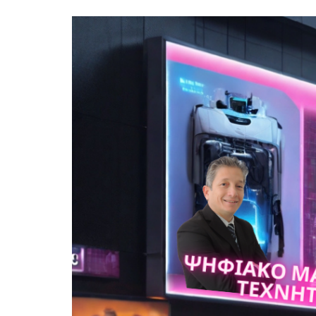
ABOUT
ΤΕΧΝΗΤΉ
ΝΟΗΜΟΣΎΝΗ
ΣΤΗΝ
ΚΎΠΡΟ:
ΕΥΚΑΙΡΊΕΣ,
ΠΡΟΚΛΉΣΕΙΣ
ΚΑΙ
ΤΟ
ΜΈΛΛΟΝ
ΤΗΣ
ΕΡΓΑΣΊΑΣ