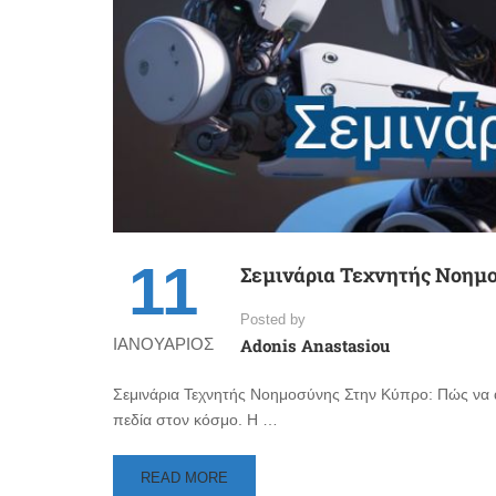
11
Σεμινάρια Τεχνητής Νοημ
Posted by
ΙΑΝΟΥΆΡΙΟΣ
Adonis Anastasiou
Σεμινάρια Τεχνητής Νοημοσύνης Στην Κύπρο: Πώς να α
πεδία στον κόσμο. Η …
READ
READ MORE