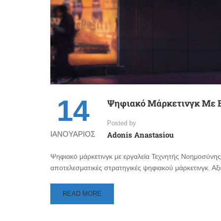
14
Ψηφιακό Μάρκετινγκ Με 
Posted by
ΙΑΝΟΥΆΡΙΟΣ
Adonis Anastasiou
Ψηφιακό μάρκετινγκ με εργαλεία Τεχνητής Νοημοσύνης
αποτελεσματικές στρατηγικές ψηφιακού μάρκετινγκ. Α
READ
READ MORE
MORE
ABOUT