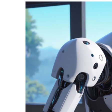
ΨΗΦΙΑΚΌ
ΜΆΡΚΕΤΙΝΓΚ
ΜΕ
ΕΡΓΑΛΕΊΑ
ΤΕΧΝΗΤΉΣ
ΝΟΗΜΟΣΎΝΗΣ