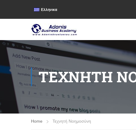
Ελληνικα
ΤΕΧΝΗΤΉ Ν
Home
Τεχνητή Νοημοσύνη