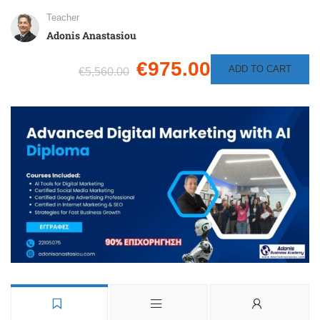
Teacher
Adonis Anastasiou
€975.00
ADD TO CART
€5,560.00