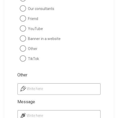
Our consultants
Friend
YouTube
Banner in a website
Other
TikTok
Other
Write here
Message
Write here