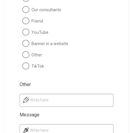
Our consultants
Friend
YouTube
Banner in a website
Other
TikTok
Other
Write here
Message
Write here