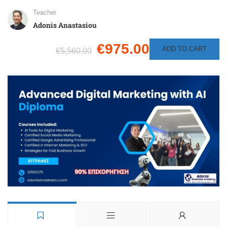
Teacher
Adonis Anastasiou
€975.00
ADD TO CART
€5,560.00