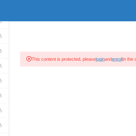
Σύνδεση
s Reserved.
ΑΡΧΙΚΗ
ΠΡΟΦΙΛ
ΣΕΜΙΝΑΡΙΑ
COURSES ON DEMA
This content is protected, please
login
and
enroll
in the 