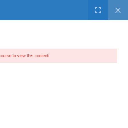
Facebook
Twitter
LinkedIn
Instagram
Youtube
ND
ΥΠΗΡΕΣΙΕΣ
ΔΩΡΕΑΝ
ΕΠΙΚΟΙΝΩΝΙΑ
course to view this content!