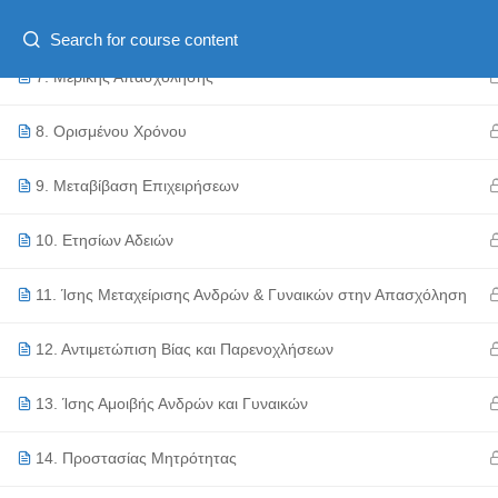
6. Οργάνωσης Χρόνου
Ελληνικα
Copyright © 2016 Adonis Business Academy, All Right
7. Μερικής Απασχόλησης
8. Ορισμένου Χρόνου
9. Μεταβίβαση Επιχειρήσεων
10. Ετησίων Αδειών
11. Ίσης Μεταχείρισης Ανδρών & Γυναικών στην Απασχόληση
12. Αντιμετώπιση Βίας και Παρενοχλήσεων
13. Ίσης Αμοιβής Ανδρών και Γυναικών
14. Προστασίας Μητρότητας