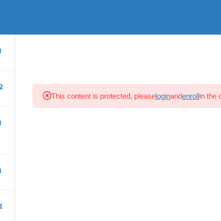
Σύνδεση
s Reserved.
ΑΡΧΙΚΗ
ΠΡΟΦΙΛ
ΣΕΜΙΝΑΡΙΑ
COURSES ON DEMA
8
2
This content is protected, please
login
and
enroll
in the 
8
8
1