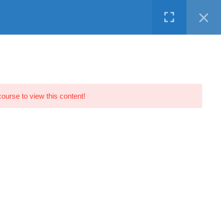
Facebook
Twitter
LinkedIn
Instagram
Youtube
ND
ΥΠΗΡΕΣΙΕΣ
ΔΩΡΕΑΝ
ΕΠΙΚΟΙΝΩΝΙΑ
course to view this content!